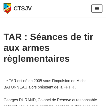
CTSJV
Aller
au
contenu
TAR : Séances de tir
aux armes
règlementaires
Le TAR est né en 2005 sous l’impulsion de Michel
BATONNEAU alors président de la FFTIR .
Georges DURAND, Colonel de Réserve et responsable